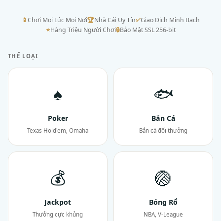
📱
Chơi Mọi Lúc Mọi Nơi
🏆
Nhà Cái Uy Tín
✅
Giao Dịch Minh Bạch
⭐
Hàng Triệu Người Chơi
🔒
Bảo Mật SSL 256-bit
THỂ LOẠI
♠
🐟
Poker
Bắn Cá
Texas Hold'em, Omaha
Bắn cá đổi thưởng
💰
🏐
Jackpot
Bóng Rổ
Thưởng cực khủng
NBA, V-League