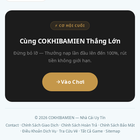
⚡ CƠ HỘI CUỐI
Cùng COKHIBAMIEN Thắng Lớn
Đừng bỏ lỡ — Thưởng nạp lần đầu lên đến 100%, rút
tiền không giới hạn.
Vào Chơi
© 2026 COKHIBAMIEN — Nhà Cái Uy Tín
Contact
·
Chính Sách Giao Dịch
·
Chính Sách Hoàn Trả
·
Chính Sách Bảo Mật
·
Điều Khoản Dịch Vụ
·
Tra Cứu Vé
·
Tất Cả Game
·
Sitemap