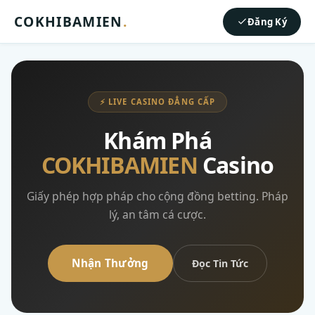
COKHIBAMIEN
.
Đăng Ký
⚡ LIVE CASINO ĐẲNG CẤP
Khám Phá
COKHIBAMIEN
Casino
Giấy phép hợp pháp cho cộng đồng betting. Pháp
lý, an tâm cá cược.
Nhận Thưởng
Đọc Tin Tức